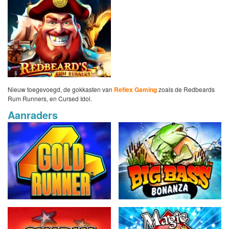
Nieuw toegevoegd, de gokkasten van
Reflex Gaming
zoals de Redbeards
Rum Runners, en Cursed Idol.
Aanraders