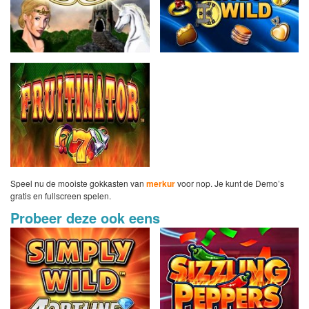
Speel nu de mooiste gokkasten van
merkur
voor nop. Je kunt de Demo’s
gratis en fullscreen spelen.
Probeer deze ook eens