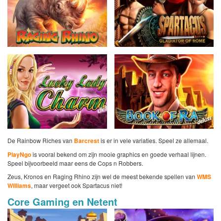
De Rainbow Riches van
Barcrest
is er in vele variaties. Speel ze allemaal.
PlayNgo
is vooral bekend om zijn mooie graphics en goede verhaal lijnen.
Speel bijvoorbeeld maar eens de Cops n Robbers.
Zeus, Kronos en Raging Rhino zijn wel de meest bekende spellen van
WMS
Williams
, maar vergeet ook Spartacus niet!
Core Gaming en Netent