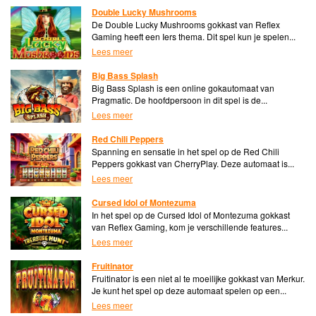
Double Lucky Mushrooms
De Double Lucky Mushrooms gokkast van Reflex
Gaming heeft een Iers thema. Dit spel kun je spelen...
Lees meer
Big Bass Splash
Big Bass Splash is een online gokautomaat van
Pragmatic. De hoofdpersoon in dit spel is de...
Lees meer
Red Chili Peppers
Spanning en sensatie in het spel op de Red Chili
Peppers gokkast van CherryPlay. Deze automaat is...
Lees meer
Cursed Idol of Montezuma
In het spel op de Cursed Idol of Montezuma gokkast
van Reflex Gaming, kom je verschillende features...
Lees meer
Fruitinator
Fruitinator is een niet al te moeilijke gokkast van Merkur.
Je kunt het spel op deze automaat spelen op een...
Lees meer