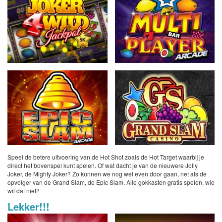
Speel de betere uitvoering van de Hot Shot zoals de Hot Target waarbij je
direct het bovenspel kunt spelen. Of wat dacht je van de nieuwere Jolly
Joker, de Mighty Joker? Zo kunnen we nog wel even door gaan, net als de
opvolger van de Grand Slam, de Epic Slam. Alle gokkasten gratis spelen, wie
wil dat niet?
Lekker!!!