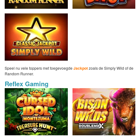
Speel nu vele toppers met toegevoegde
Jackpot
zoals de Simply Wild of de
Random Runner.
Reflex Gaming