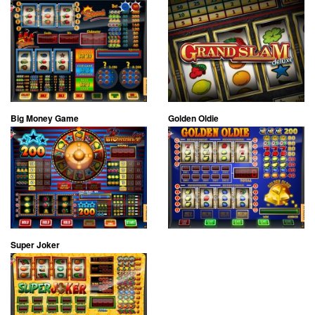
Big Money Game
Golden Oldie
Super Joker