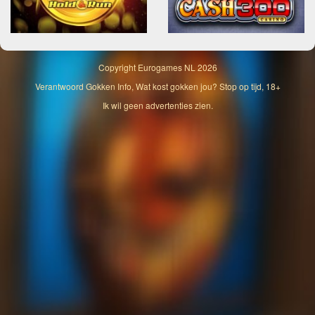
Copyright
Eurogames NL
2026
Verantwoord Gokken Info, Wat kost gokken jou? Stop op tijd, 18+
Ik wil geen advertenties zien.