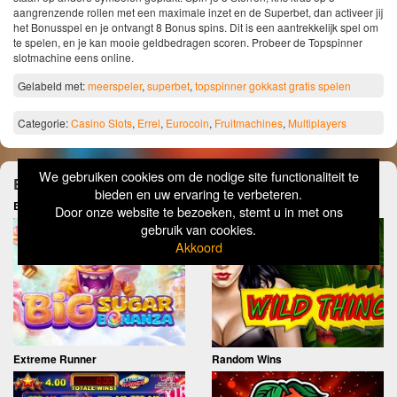
aangrenzende rollen met een maximale inzet en de Superbet, dan activeer jij
het Bonusspel en je ontvangt 8 Bonus spins. Dit is een aantrekkelijk spel om
te spelen, en je kan mooie geldbedragen scoren. Probeer de Topspinner
slotmachine eens online.
Gelabeld met:
meerspeler
,
superbet
,
topspinner gokkast gratis spelen
Categorie:
Casino Slots
,
Errel
,
Eurocoin
,
Fruitmachines
,
Multiplayers
We gebruiken cookies om de nodige site functionaliteit te
Bekijk ook deze games
bieden en uw ervaring te verbeteren.
Big Sugar Bonanza
Wild Thing
Door onze website te bezoeken, stemt u in met ons
gebruik van cookies.
Akkoord
Extreme Runner
Random Wins