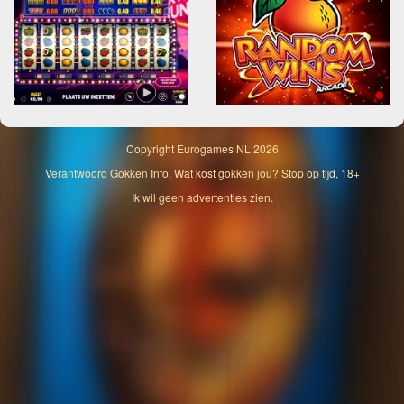
Copyright
Eurogames NL
2026
Verantwoord Gokken Info, Wat kost gokken jou? Stop op tijd, 18+
Ik wil geen advertenties zien.