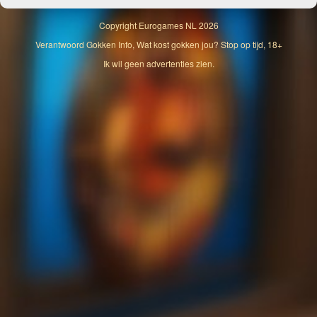
Copyright
Eurogames NL
2026
Verantwoord Gokken Info, Wat kost gokken jou? Stop op tijd, 18+
Ik wil geen advertenties zien.