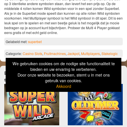
op 3 identieke andere symbolen staan, dan levert het een prijs op. Op de
middelste 4 rollen komen Wild symbolen voor in een spel zonder Superbet.
Als je in de Superbet mode speelt dan kunnen op alle rollen Wild symbolen
voorkomen. Het Multiplayer symbool is het Wild symbool in dit spel. Dit is een
leuk spel om te spelen en met een beetje geluk is het mogelijk dat je mooie
bedragen op je account kunt bijschrijven. Probeer de Multi 4 Player gokkast
eens gratis of met echt geld online.
Gelabeld met:
superbet
Categorie:
Casino Slots
,
Fruitmachines
,
Jackpot
,
Multiplayers
,
Stakelogic
We gebruiken cookies om de nodige site functionaliteit te
bieden en uw ervaring te verbeteren.
Bekijk ook deze games
Door onze website te bezoeken, stemt u in met ons
gebruik van cookies.
Super Wild Arcade
Oldtimer
Akkoord