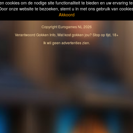
n cookies om de nodige site functionaliteit te bieden en uw ervaring te
Door onze website te bezoeken, stemt u in met ons gebruik van cookies
Akkoord
Copyright
Eurogames NL
2026
Verantwoord Gokken Info, Wat kost gokken jou? Stop op tijd, 18+
Ik wil geen advertenties zien.