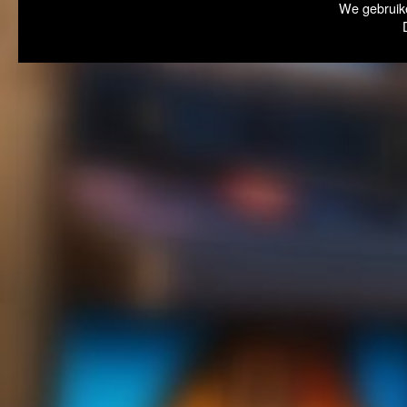
We gebruike