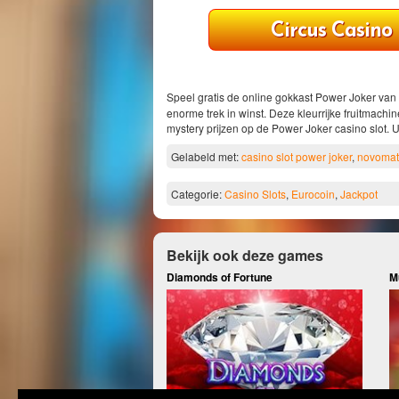
Circus Casino
Speel gratis de online gokkast Power Joker van
enorme trek in winst. Deze kleurrijke fruitmach
mystery prijzen op de Power Joker casino slot.
Gelabeld met:
casino slot power joker
,
novomati
Categorie:
Casino Slots
,
Eurocoin
,
Jackpot
Bekijk ook deze games
Diamonds of Fortune
M