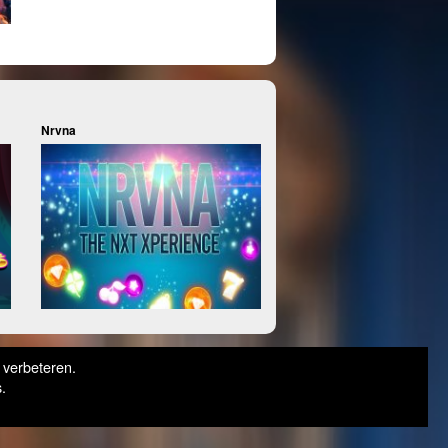
Nrvna
 verbeteren.
.