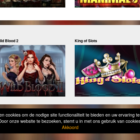
ild Blood 2
King of Slots
Copyright
Eurogames NL
2026
n cookies om de nodige site functionaliteit te bieden en uw ervaring te
Door onze website te bezoeken, stemt u in met ons gebruik van cookies
Verantwoord Gokken Info, Wat kost gokken jou? Stop op tijd, 18+
Akkoord
Ik wil geen advertenties zien.