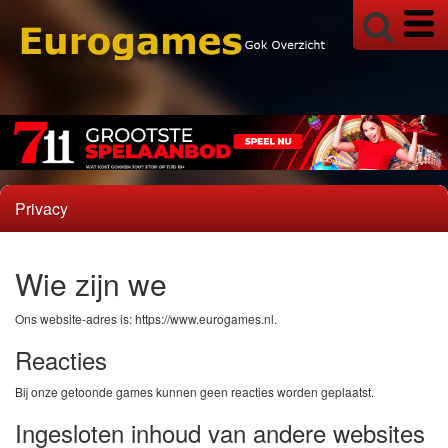
Megaways
Multiplayers
Spin to Win
Super Stake
Super Wheel
Privacy
Wie zijn we
Ons website-adres is: https://www.eurogames.nl.
Reacties
Bij onze getoonde games kunnen geen reacties worden geplaatst.
Ingesloten inhoud van andere websites