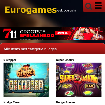
Alle items met categorie nudges
6 Stepper
Super Cherry
Nudge Timer
Nudge Runner