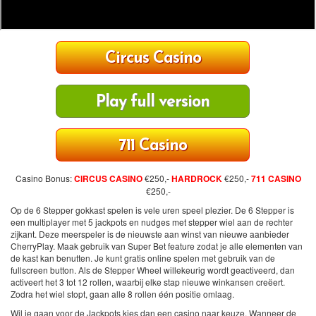
Circus Casino
Play full version
711 Casino
Casino Bonus:
CIRCUS CASINO
€250,-
HARDROCK
€250,-
711 CASINO
€250,-
Op de 6 Stepper gokkast spelen is vele uren speel plezier. De 6 Stepper is
een multiplayer met 5 jackpots en nudges met stepper wiel aan de rechter
zijkant. Deze meerspeler is de nieuwste aan winst van nieuwe aanbieder
CherryPlay. Maak gebruik van Super Bet feature zodat je alle elementen van
de kast kan benutten. Je kunt gratis online spelen met gebruik van de
fullscreen button. Als de Stepper Wheel willekeurig wordt geactiveerd, dan
activeert het 3 tot 12 rollen, waarbij elke stap nieuwe winkansen creëert.
Zodra het wiel stopt, gaan alle 8 rollen één positie omlaag.
Wil je gaan voor de Jackpots kies dan een casino naar keuze. Wanneer de