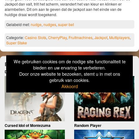
Jackpot dan valt, trilt het scherm, verandert het van kleur en klinken er
alarmbellen. Dit om aan te geven dat de jackpot aan het einde van de
huidige draai wordt toegekend.
Gelabeld met:
nudge
,
nudges
,
super bet
Categorie:
Casino Slots
,
CherryPlay
,
Fruitmachines
,
Jackpot
,
Multiplayers
,
Super Stake
We gebruiken cookies om de nodige site functionaliteit te
Bekijk ook deze games
bieden en uw ervaring te verbeteren.
Dragons Myth
Raging Rex
Door onze website te bezoeken, stemt u in met ons
gebruik van cookies.
Akkoord
Cursed Idol of Montezuma
Random Player