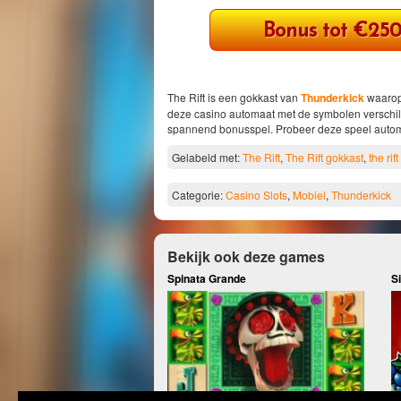
Bonus tot €25
The Rift is een gokkast van
Thunderkick
waarop 
deze casino automaat met de symbolen verschillen
spannend bonusspel. Probeer deze speel automaa
Gelabeld met:
The Rift
,
The Rift gokkast
,
the rif
Categorie:
Casino Slots
,
Mobiel
,
Thunderkick
Bekijk ook deze games
Spinata Grande
Si