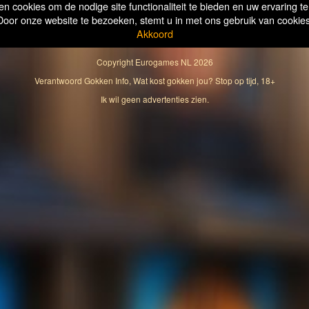
n cookies om de nodige site functionaliteit te bieden en uw ervaring te
Door onze website te bezoeken, stemt u in met ons gebruik van cookies
Akkoord
Copyright
Eurogames NL
2026
Verantwoord Gokken Info, Wat kost gokken jou? Stop op tijd, 18+
Ik wil geen advertenties zien.