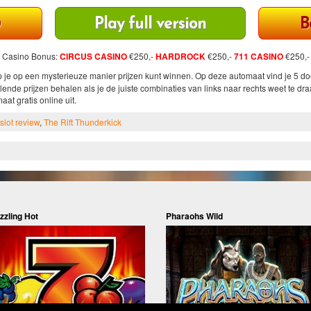
0
Play full version
B
Casino Bonus:
CIRCUS CASINO
€250,-
HARDROCK
€250,-
711 CASINO
€250,-
je op een mysterieuze manier prijzen kunt winnen. Op deze automaat vind je 5 doo
de prijzen behalen als je de juiste combinaties van links naar rechts weet te draai
t gratis online uit.
t slot review
,
The Rift Thunderkick
zzling Hot
Pharaohs Wild