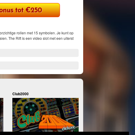
onus tot €250
rzichtige rollen met 15 symbolen. Je kunt op
en. The Rift is een video slot met een uiterst
Club2000