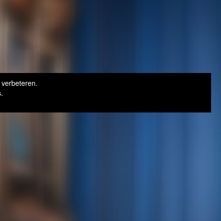
 verbeteren.
.