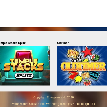
emple Stacks Splitz
Oldtimer
Copyright
Eurogames NL
2026
Verantwoord Gokken Info, Wat kost gokken jou? Stop op tijd, 18+