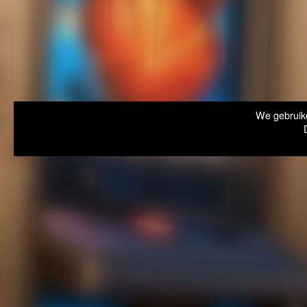
We gebruike