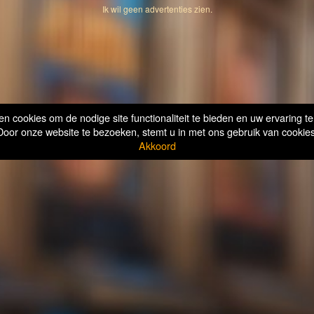
Ik wil geen advertenties zien.
n cookies om de nodige site functionaliteit te bieden en uw ervaring te
Door onze website te bezoeken, stemt u in met ons gebruik van cookies
Akkoord