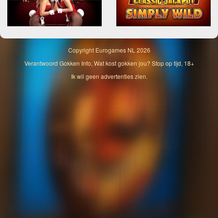
Copyright
Eurogames NL
2026
Verantwoord Gokken Info, Wat kost gokken jou? Stop op tijd, 18+
Ik wil geen advertenties zien.