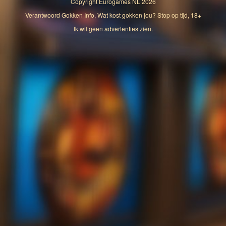
Copyright
Eurogames NL
2026
Verantwoord Gokken Info, Wat kost gokken jou? Stop op tijd, 18+
Ik wil geen advertenties zien.