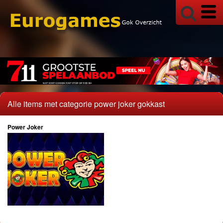
Roulette
Alle Games
Buy Bonus
Golden Bet
Jackpot
Megaways
Alle items met categorie power joker gokkast
Multiplayers
Spin to Win
Power Joker
Super Stake
Super Wheel