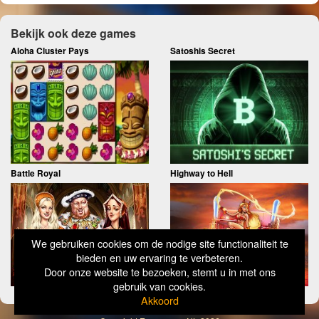
Bekijk ook deze games
Aloha Cluster Pays
Satoshis Secret
Battle Royal
Highway to Hell
We gebruiken cookies om de nodige site functionaliteit te
bieden en uw ervaring te verbeteren.
Door onze website te bezoeken, stemt u in met ons
gebruik van cookies.
Akkoord