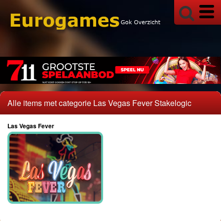
Roulette
Alle Games
Buy Bonus
Golden Bet
Jackpot
Megaways
Alle items met categorie Las Vegas Fever Stakelogic
Multiplayers
Spin to Win
Las Vegas Fever
Super Stake
Super Wheel