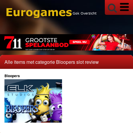
Roulette
Alle Games
Buy Bonus
Golden Bet
Jackpot
Megaways
Alle items met categorie Bloopers slot review
Multiplayers
Spin to Win
Bloopers
Super Stake
Super Wheel