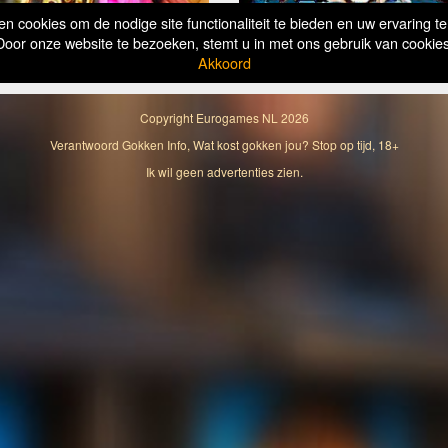
n cookies om de nodige site functionaliteit te bieden en uw ervaring te
Door onze website te bezoeken, stemt u in met ons gebruik van cookies
Akkoord
Copyright
Eurogames NL
2026
Verantwoord Gokken Info, Wat kost gokken jou? Stop op tijd, 18+
Ik wil geen advertenties zien.