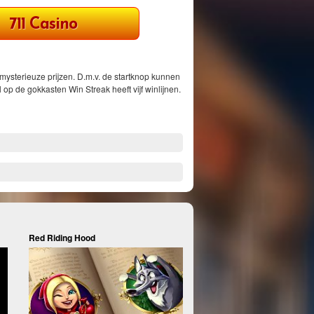
711 Casino
mysterieuze prijzen. D.m.v. de startknop kunnen
 op de gokkasten Win Streak heeft vijf winlijnen.
Red Riding Hood