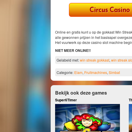
Circus Casino
Online en gratis kunt u op de gokkast Win Stre
alle gewonnen prijzen in het basisspel overgezet
Het vuurwerk op deze casino slot machine begin
NIET MEER ONLINE!!
Gelabeld met:
win streak gokkast
,
win streak sl
Categorie:
Elam
,
Fruitmachines
,
Simbat
Bekijk ook deze games
Super6Timer
T