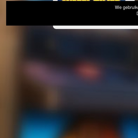
We gebruike