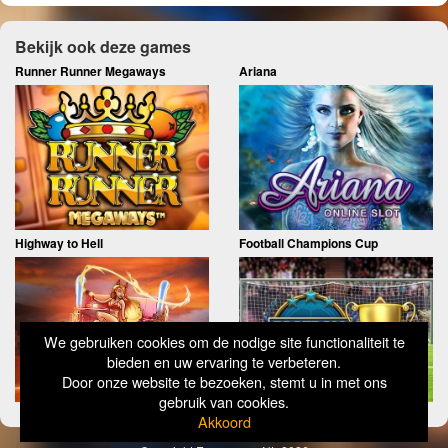
Bekijk ook deze games
Runner Runner Megaways
Ariana
Highway to Hell
Football Champions Cup
We gebruiken cookies om de nodige site functionaliteit te
bieden en uw ervaring te verbeteren.
Door onze website te bezoeken, stemt u in met ons
gebruik van cookies.
Akkoord