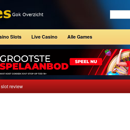
sino Slots
Live Casino
Alle Games
 slot review