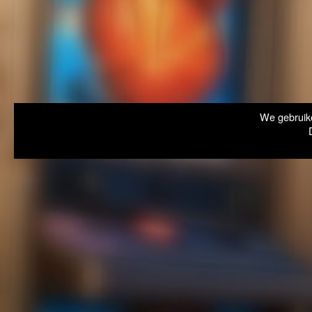
We gebruike