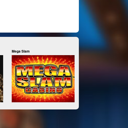
Mega Slam