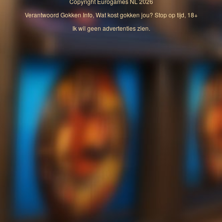
Copyright
Eurogames NL
2026
Verantwoord Gokken Info, Wat kost gokken jou? Stop op tijd, 18+
Ik wil geen advertenties zien.