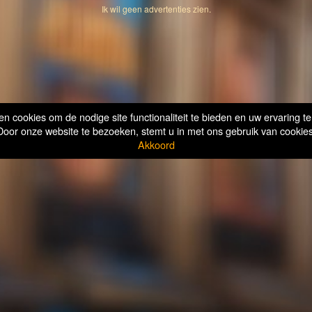
Ik wil geen advertenties zien.
n cookies om de nodige site functionaliteit te bieden en uw ervaring te
Door onze website te bezoeken, stemt u in met ons gebruik van cookies
Akkoord