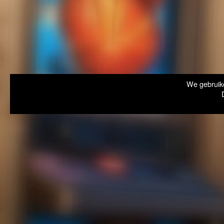
We gebruike