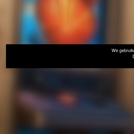
We gebruike