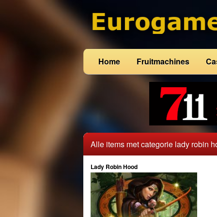
Home
Fruitmachines
Ca
Alle items met categorie lady robin h
Lady Robin Hood