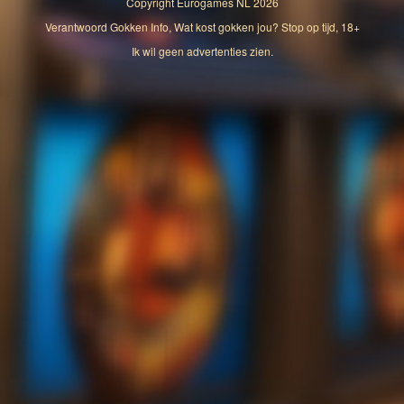
Copyright
Eurogames NL
2026
Verantwoord Gokken Info, Wat kost gokken jou? Stop op tijd, 18+
Ik wil geen advertenties zien.