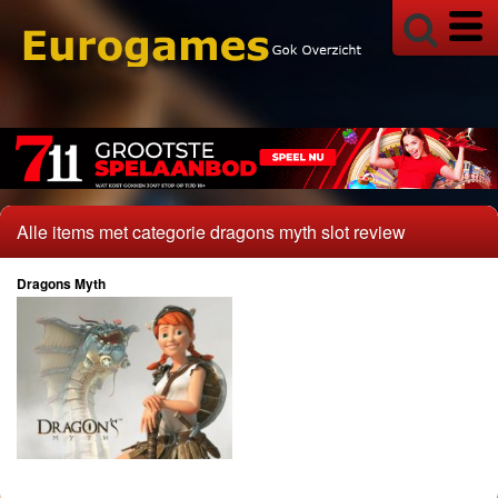
Roulette
Alle Games
Buy Bonus
Golden Bet
Jackpot
Megaways
Alle items met categorie dragons myth slot review
Multiplayers
Spin to Win
Dragons Myth
Super Stake
Super Wheel