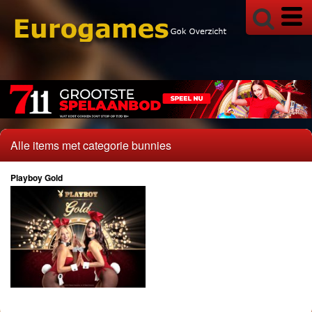
Roulette
Alle Games
Buy Bonus
Golden Bet
Jackpot
Megaways
Alle items met categorie bunnies
Multiplayers
Spin to Win
Playboy Gold
Super Stake
Super Wheel